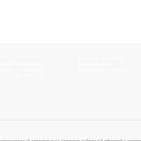
Словарь терминов
ление фотопанели
Дизайн макетов
ление полотна для
Требование к макету
х стендов Profabric
мационный характер и не является публичной офертой в соответс