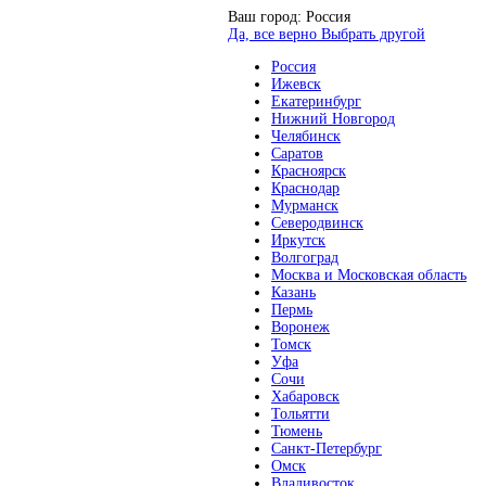
Ваш город:
Россия
Да, все верно
Выбрать другой
Россия
Ижевск
Екатеринбург
Нижний Новгород
Челябинск
Саратов
Красноярск
Краснодар
Мурманск
Северодвинск
Иркутск
Волгоград
Москва и Московская область
Казань
Пермь
Воронеж
Томск
Уфа
Сочи
Хабаровск
Тольятти
Тюмень
Санкт-Петербург
Омск
Владивосток