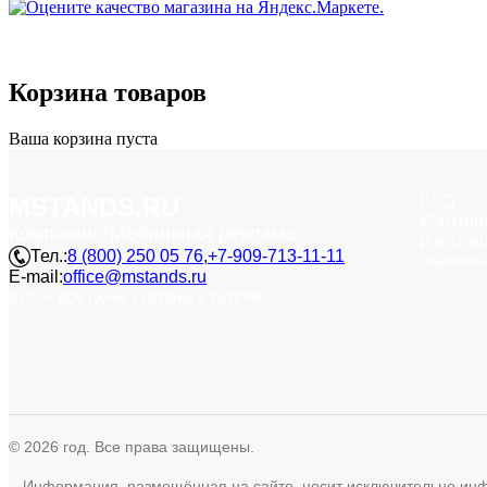
Корзина
товаров
Ваша корзина пуста
MSTANDS.RU
FAQ
Изготов
Компания "Мобильная реклама"
Изготов
Тел.:
8 (800) 250 05 76
,
+7-909-713-11-11
тканевы
E-mail:
office@mstands.ru
руб. – все цены указаны в рублях
© 2026 год. Все права защищены.
Информация, размещённая на сайте, носит исключительно инфор